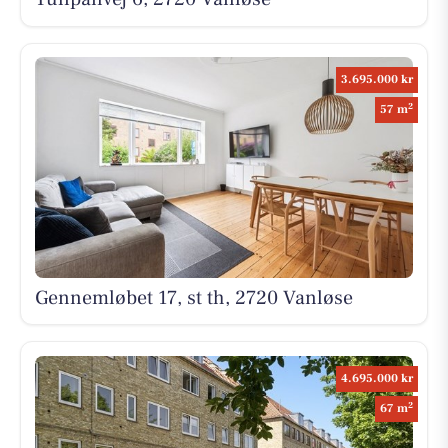
3.695.000 kr
2
57 m
Gennemløbet 17, st th, 2720 Vanløse
4.695.000 kr
2
67 m