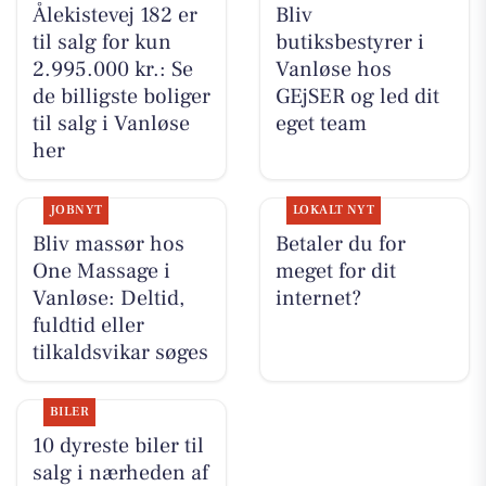
Ålekistevej 182 er
Bliv
til salg for kun
butiksbestyrer i
2.995.000 kr.: Se
Vanløse hos
de billigste boliger
GEjSER og led dit
til salg i Vanløse
eget team
her
JOBNYT
LOKALT NYT
Bliv massør hos
Betaler du for
One Massage i
meget for dit
Vanløse: Deltid,
internet?
fuldtid eller
tilkaldsvikar søges
BILER
10 dyreste biler til
salg i nærheden af