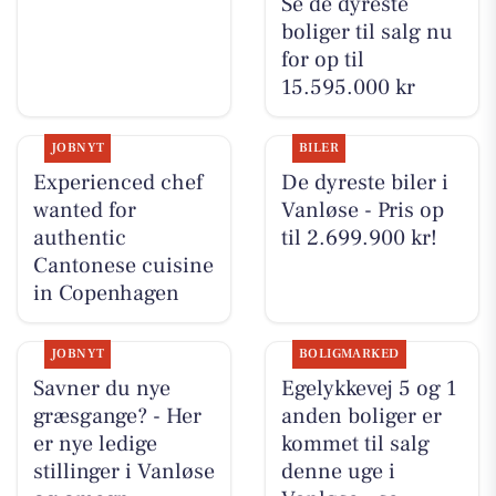
Se de dyreste
boliger til salg nu
for op til
15.595.000 kr
JOBNYT
BILER
Experienced chef
De dyreste biler i
wanted for
Vanløse - Pris op
authentic
til 2.699.900 kr!
Cantonese cuisine
in Copenhagen
JOBNYT
BOLIGMARKED
Savner du nye
Egelykkevej 5 og 1
græsgange? - Her
anden boliger er
er nye ledige
kommet til salg
stillinger i Vanløse
denne uge i