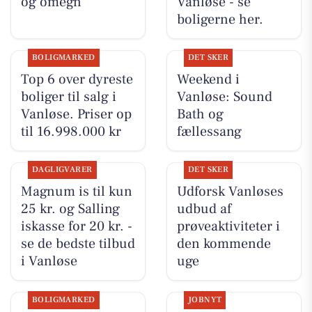
og omegn
Vanløse - se
boligerne her.
BOLIGMARKED
DET SKER
Top 6 over dyreste
Weekend i
boliger til salg i
Vanløse: Sound
Vanløse. Priser op
Bath og
til 16.998.000 kr
fællessang
DAGLIGVARER
DET SKER
Magnum is til kun
Udforsk Vanløses
25 kr. og Salling
udbud af
iskasse for 20 kr. -
prøveaktiviteter i
se de bedste tilbud
den kommende
i Vanløse
uge
BOLIGMARKED
JOBNYT