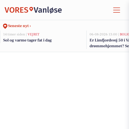
VORES
Vanløse
Seneste nyt ›
14 timer siden |
VEJRET
06-08-2026 13:00 |
BOLI
Sol og varme tager fat i dag
Er Limfjordsvej 50 i 
drømmehjemmet? Se de
salg nu for op til 15.