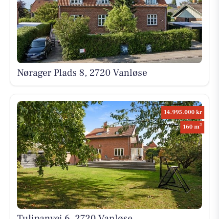
Nørager Plads 8, 2720 Vanløse
14.995.000 kr
2
160 m
Tulipanvej 6, 2720 Vanløse