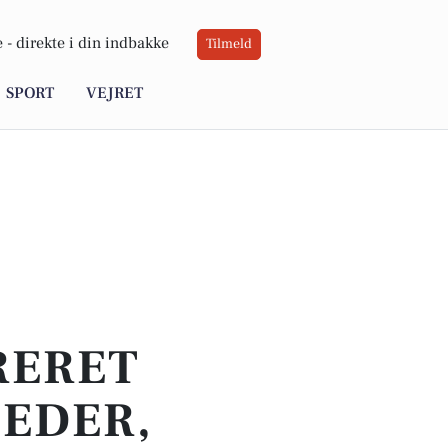
 -
direkte i din indbakke
Tilmeld
SPORT
VEJRET
RERET
HEDER,