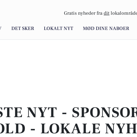
Gratis nyheder fra
dit
lokalområde
V
DET SKER
LOKALT NYT
MØD DINE NABOER
STE NYT - SPONSO
LD - LOKALE NY