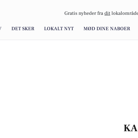
Gratis nyheder fra
dit
lokalområde
V
DET SKER
LOKALT NYT
MØD DINE NABOER
KA