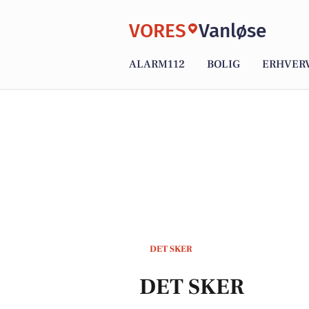
VORES
Vanløse
ALARM112
BOLIG
ERHVER
DET SKER
DET SKER