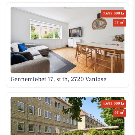
3.695.000 kr
2
57 m
Gennemløbet 17, st th, 2720 Vanløse
4.695.000 kr
2
67 m