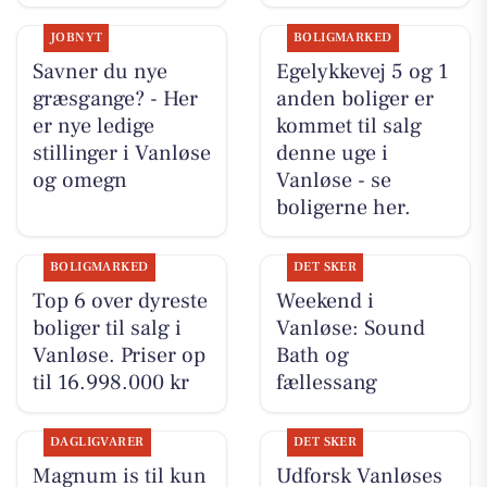
JOBNYT
BOLIGMARKED
Savner du nye
Egelykkevej 5 og 1
græsgange? - Her
anden boliger er
er nye ledige
kommet til salg
stillinger i Vanløse
denne uge i
og omegn
Vanløse - se
boligerne her.
BOLIGMARKED
DET SKER
Top 6 over dyreste
Weekend i
boliger til salg i
Vanløse: Sound
Vanløse. Priser op
Bath og
til 16.998.000 kr
fællessang
DAGLIGVARER
DET SKER
Magnum is til kun
Udforsk Vanløses