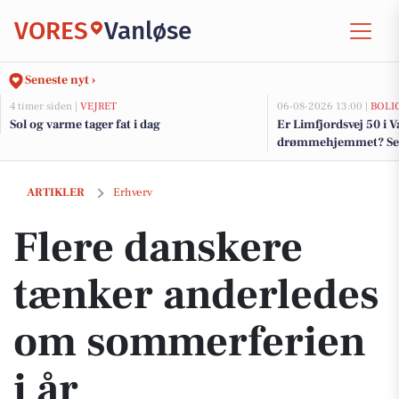
VORES
Vanløse
Seneste nyt ›
4 timer siden |
VEJRET
06-08-2026 13:00 |
BOLI
Sol og varme tager fat i dag
Er Limfjordsvej 50 i 
drømmehjemmet? Se de
salg nu for op til 15.
Flere danskere tænker anderledes om sommerferien i år
ARTIKLER
Erhverv
Flere danskere
tænker anderledes
om sommerferien
i år