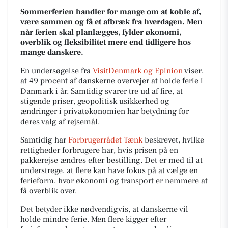
Sommerferien handler for mange om at koble af,
være sammen og få et afbræk fra hverdagen. Men
når ferien skal planlægges, fylder økonomi,
overblik og fleksibilitet mere end tidligere hos
mange danskere.
En undersøgelse fra
VisitDenmark og Epinion
viser,
at 49 procent af danskerne overvejer at holde ferie i
Danmark i år. Samtidig svarer tre ud af fire, at
stigende priser, geopolitisk usikkerhed og
ændringer i privatøkonomien har betydning for
deres valg af rejsemål.
Samtidig har
Forbrugerrådet Tænk
beskrevet, hvilke
rettigheder forbrugere har, hvis prisen på en
pakkerejse ændres efter bestilling. Det er med til at
understrege, at flere kan have fokus på at vælge en
ferieform, hvor økonomi og transport er nemmere at
få overblik over.
Det betyder ikke nødvendigvis, at danskerne vil
holde mindre ferie. Men flere kigger efter