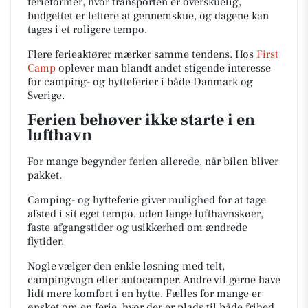
ferieformer, hvor transporten er overskuelig,
budgettet er lettere at gennemskue, og dagene kan
tages i et roligere tempo.
Flere ferieaktører mærker samme tendens. Hos
First
Camp
oplever man blandt andet stigende interesse
for camping- og hytteferier i både Danmark og
Sverige.
Ferien behøver ikke starte i en
lufthavn
For mange begynder ferien allerede, når bilen bliver
pakket.
Camping- og hytteferie giver mulighed for at tage
afsted i sit eget tempo, uden lange lufthavnskøer,
faste afgangstider og usikkerhed om ændrede
flytider.
Nogle vælger den enkle løsning med telt,
campingvogn eller autocamper. Andre vil gerne have
lidt mere komfort i en hytte. Fælles for mange er
ønsket om en ferie, hvor der er plads til både frihed,