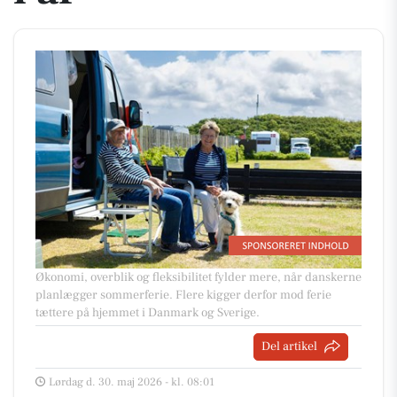
Økonomi, overblik og fleksibilitet fylder mere, når danskerne
planlægger sommerferie. Flere kigger derfor mod ferie
tættere på hjemmet i Danmark og Sverige.
Del artikel
Lørdag d. 30. maj 2026 - kl. 08:01