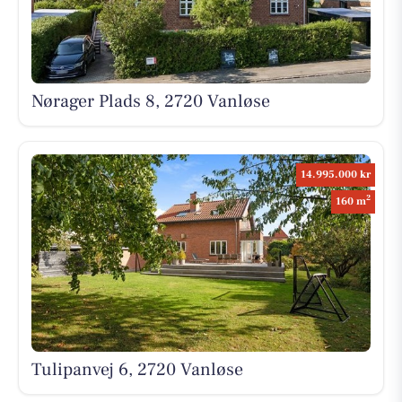
Nørager Plads 8, 2720 Vanløse
14.995.000 kr
2
160 m
Tulipanvej 6, 2720 Vanløse