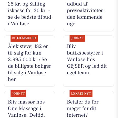
25 kr. og Salling
udbud af
iskasse for 20 kr. -
prøveaktiviteter i
se de bedste tilbud
den kommende
i Vanløse
uge
BOLIGMARKED
JOBNYT
Ålekistevej 182 er
Bliv
til salg for kun
butiksbestyrer i
2.995.000 kr.: Se
Vanløse hos
de billigste boliger
GEjSER og led dit
til salg i Vanløse
eget team
her
JOBNYT
LOKALT NYT
Bliv massør hos
Betaler du for
One Massage i
meget for dit
Vanløse: Deltid,
internet?