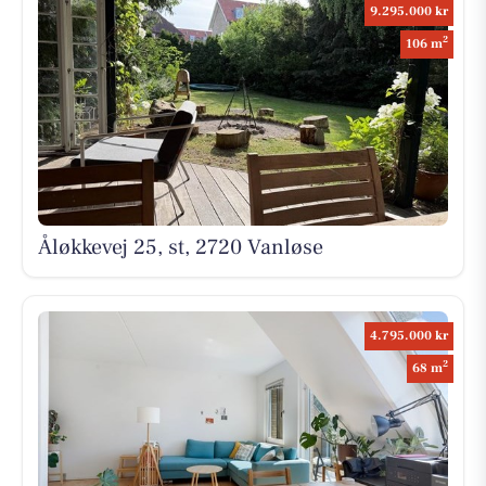
9.295.000 kr
2
106 m
Åløkkevej 25, st, 2720 Vanløse
4.795.000 kr
2
68 m