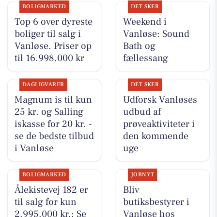
BOLIGMARKED
DET SKER
Top 6 over dyreste
Weekend i
boliger til salg i
Vanløse: Sound
Vanløse. Priser op
Bath og
til 16.998.000 kr
fællessang
DAGLIGVARER
DET SKER
Magnum is til kun
Udforsk Vanløses
25 kr. og Salling
udbud af
iskasse for 20 kr. -
prøveaktiviteter i
se de bedste tilbud
den kommende
i Vanløse
uge
BOLIGMARKED
JOBNYT
Ålekistevej 182 er
Bliv
til salg for kun
butiksbestyrer i
2.995.000 kr.: Se
Vanløse hos