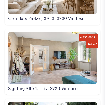
Grøndals Parkvej 2A, 2, 2720 Vanløse
4.995.000 kr
2
104 m
Skjulhøj Allé 1, st tv, 2720 Vanløse