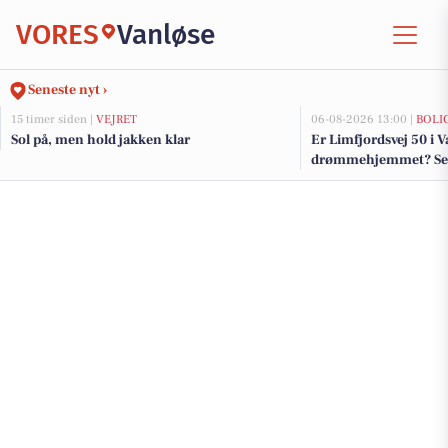
VORES
Vanløse
Seneste nyt ›
15 timer siden |
VEJRET
06-08-2026 13:00 |
BOLI
Sol på, men hold jakken klar
Er Limfjordsvej 50 i 
drømmehjemmet? Se de
salg nu for op til 15.