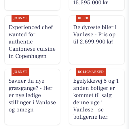
15.595.000 kr
JOBNYT
BILER
Experienced chef
De dyreste biler i
wanted for
Vanløse - Pris op
authentic
til 2.699.900 kr!
Cantonese cuisine
in Copenhagen
JOBNYT
BOLIGMARKED
Savner du nye
Egelykkevej 5 og 1
græsgange? - Her
anden boliger er
er nye ledige
kommet til salg
stillinger i Vanløse
denne uge i
og omegn
Vanløse - se
boligerne her.