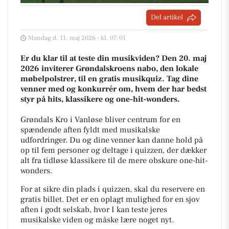
Del artikel
Mandag d. 11. maj 2026 - kl. 07:01
Er du klar til at teste din musikviden? Den 20. maj
2026 inviterer Grøndalskroens nabo, den lokale
møbelpolstrer, til en gratis musikquiz. Tag dine
venner med og konkurrér om, hvem der har bedst
styr på hits, klassikere og one-hit-wonders.
Grøndals Kro i Vanløse bliver centrum for en
spændende aften fyldt med musikalske
udfordringer. Du og dine venner kan danne hold på
op til fem personer og deltage i quizzen, der dækker
alt fra tidløse klassikere til de mere obskure one-hit-
wonders.
For at sikre din plads i quizzen, skal du reservere en
gratis billet. Det er en oplagt mulighed for en sjov
aften i godt selskab, hvor I kan teste jeres
musikalske viden og måske lære noget nyt.