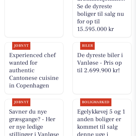
Se de dyreste
boliger til salg nu
for op til
15.595.000 kr
JOBNYT
BILER
Experienced chef
De dyreste biler i
wanted for
Vanløse - Pris op
authentic
til 2.699.900 kr!
Cantonese cuisine
in Copenhagen
JOBNYT
BOLIGMARKED
Savner du nye
Egelykkevej 5 og 1
græsgange? - Her
anden boliger er
er nye ledige
kommet til salg
stillinger i Vanløse
denne uge i