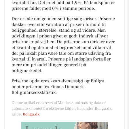
kvartalet før. Det er et fald på 1,9%. På landsplan er
priserne faldet med 0% i samme periode.
Der er tale om gennemsnitlige salgspriser. Priserne
dækker over stor variation af priser i forhold til
beliggenhed, størrelse, stand og så videre. Men
udviklingen i prisen givet et godt indtryk af hvor
priserne er på vej hen. Da priserne kun dækker over
et kvartal og dermed et begrænset antal villaer vil
der på lokalt plan være tale om større udsving fra
kvartal til kvartal. Priserne på landsplan fortæller
mere om prisudviklingen generelt på
boligmarkedet.
Priserne opdateres kvartalsmæssigt og Boliga
henter priserne fra Finans Danmarks
Boligmarkedsstatistik.
Denne artikel er skrevet af Mattias Sundroos og data er
automatisk hentet fra eksterne kilder, herunder Boliga.dk.
Kilde:
Boliga.dk