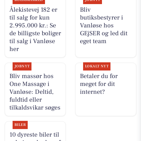
Ålekistevej 182 er
Bliv
til salg for kun
butiksbestyrer i
2.995.000 kr.: Se
Vanløse hos
de billigste boliger
GEjSER og led dit
til salg i Vanløse
eget team
her
JOBNYT
LOKALT NYT
Bliv massør hos
Betaler du for
One Massage i
meget for dit
Vanløse: Deltid,
internet?
fuldtid eller
tilkaldsvikar søges
BILER
10 dyreste biler til