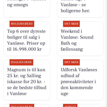
og omegn
Vanløse - se
boligerne her.
BOLIGMARKED
DET SKER
Top 6 over dyreste
Weekend i
boliger til salg i
Vanløse: Sound
Vanløse. Priser op
Bath og
til 16.998.000 kr
fællessang
DAGLIGVARER
DET SKER
Magnum is til kun
Udforsk Vanløses
25 kr. og Salling
udbud af
iskasse for 20 kr. -
prøveaktiviteter i
se de bedste tilbud
den kommende
i Vanløse
uge
BOLIGMARKED
JOBNYT