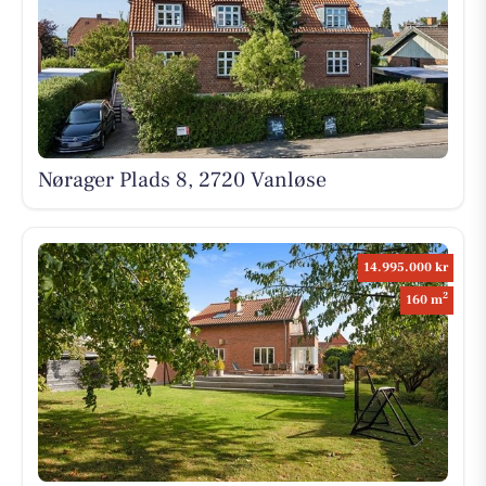
Nørager Plads 8, 2720 Vanløse
14.995.000 kr
2
160 m