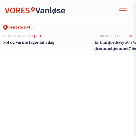
VORES
Vanløse
Seneste nyt ›
11 timer siden |
VEJRET
06-08-2026 13:00 |
BOLI
Sol og varme tager fat i dag
Er Limfjordsvej 50 i 
drømmehjemmet? Se de
salg nu for op til 15.