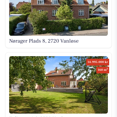
Nørager Plads 8, 2720 Vanløse
14.995.000 kr
2
160 m