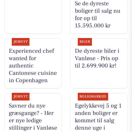
Se de dyreste
boliger til salg nu
for op til
15.595.000 kr
JOBNYT
BILER
Experienced chef
De dyreste biler i
wanted for
Vanløse - Pris op
authentic
til 2.699.900 kr!
Cantonese cuisine
in Copenhagen
JOBNYT
BOLIGMARKED
Savner du nye
Egelykkevej 5 og 1
græsgange? - Her
anden boliger er
er nye ledige
kommet til salg
stillinger i Vanløse
denne uge i