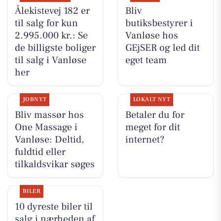
Ålekistevej 182 er
Bliv
til salg for kun
butiksbestyrer i
2.995.000 kr.: Se
Vanløse hos
de billigste boliger
GEjSER og led dit
til salg i Vanløse
eget team
her
JOBNYT
LOKALT NYT
Bliv massør hos
Betaler du for
One Massage i
meget for dit
Vanløse: Deltid,
internet?
fuldtid eller
tilkaldsvikar søges
BILER
10 dyreste biler til
salg i nærheden af