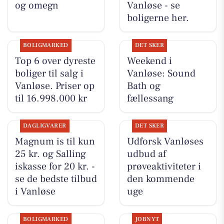
og omegn
Vanløse - se
boligerne her.
BOLIGMARKED
DET SKER
Top 6 over dyreste
Weekend i
boliger til salg i
Vanløse: Sound
Vanløse. Priser op
Bath og
til 16.998.000 kr
fællessang
DAGLIGVARER
DET SKER
Magnum is til kun
Udforsk Vanløses
25 kr. og Salling
udbud af
iskasse for 20 kr. -
prøveaktiviteter i
se de bedste tilbud
den kommende
i Vanløse
uge
BOLIGMARKED
JOBNYT