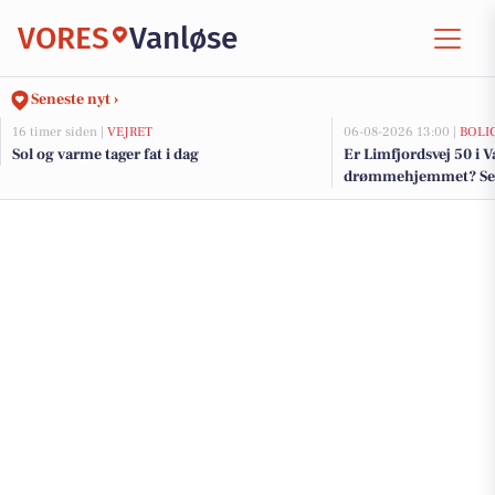
VORES
Vanløse
Seneste nyt ›
16 timer siden |
VEJRET
06-08-2026 13:00 |
BOLI
Sol og varme tager fat i dag
Er Limfjordsvej 50 i 
drømmehjemmet? Se de
salg nu for op til 15.