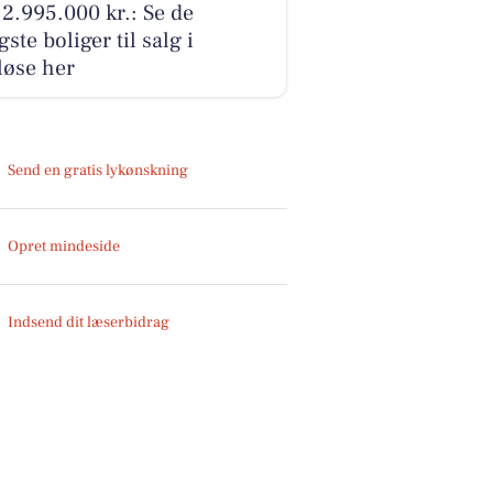
2.995.000 kr.: Se de
igste boliger til salg i
løse her
Send en gratis lykønskning
Opret mindeside
Indsend dit læserbidrag