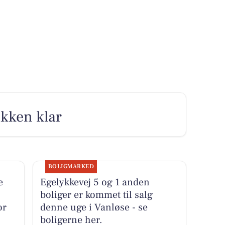
akken klar
BOLIGMARKED
e
Egelykkevej 5 og 1 anden
boliger er kommet til salg
or
denne uge i Vanløse - se
boligerne her.