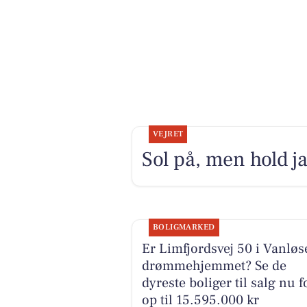
VEJRET
Sol på, men hold j
BOLIGMARKED
Er Limfjordsvej 50 i Vanløs
drømmehjemmet? Se de
dyreste boliger til salg nu f
op til 15.595.000 kr