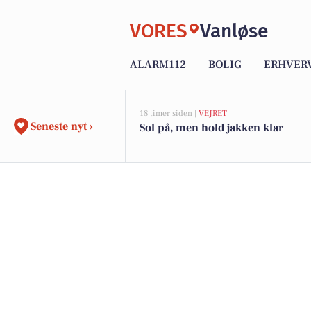
VORES
Vanløse
ALARM112
BOLIG
ERHVER
18 timer siden |
VEJRET
Seneste nyt ›
Sol på, men hold jakken klar