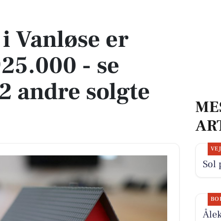
5.000 - se køberen og 2 andre solgte boliger
 i Vanløse er
925.000 - se
2 andre solgte
ME
AR
VE
Sol 
BO
Ålek