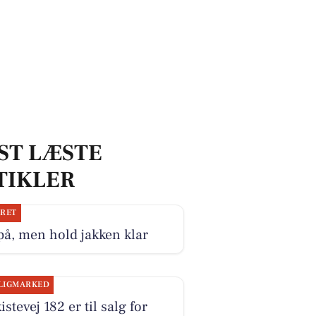
ST LÆSTE
TIKLER
JRET
på, men hold jakken klar
LIGMARKED
istevej 182 er til salg for