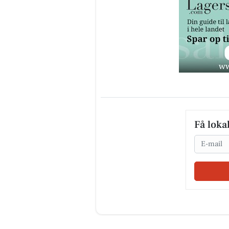
Få loka
Email