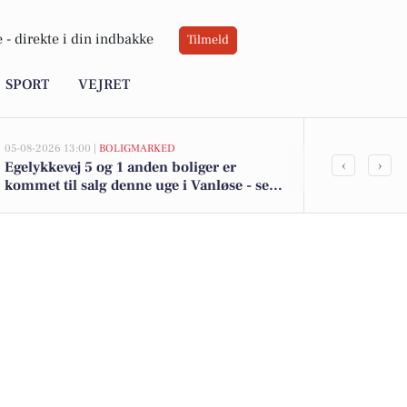
 -
direkte i din indbakke
Tilmeld
SPORT
VEJRET
05-08-2026 13:00 |
BOLIGMARKED
05-08-2026 13:00
‹
›
Egelykkevej 5 og 1 anden boliger er
Top 6 over dy
kommet til salg denne uge i Vanløse - se
Vanløse. Pri
boligerne her.