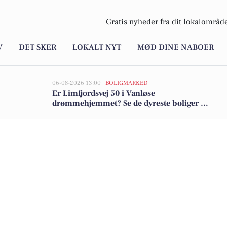
Gratis nyheder fra
dit
lokalområde
V
DET SKER
LOKALT NYT
MØD DINE NABOER
06-08-2026 13:00 |
BOLIGMARKED
Er Limfjordsvej 50 i Vanløse
drømmehjemmet? Se de dyreste boliger til
salg nu for op til 15.595.000 kr