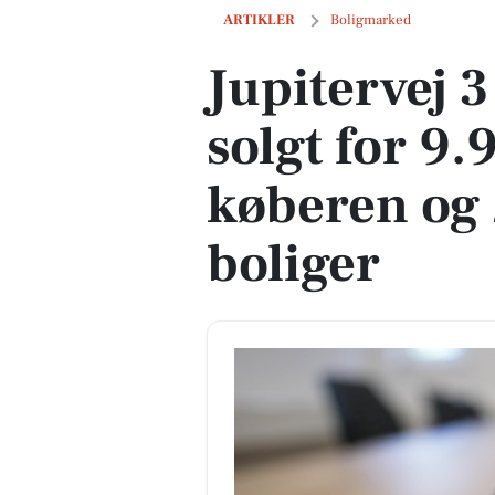
Jupitervej 3 i Vanløse er solgt for 9.92
ARTIKLER
Boligmarked
Jupitervej 3
solgt for 9.
køberen og 
boliger