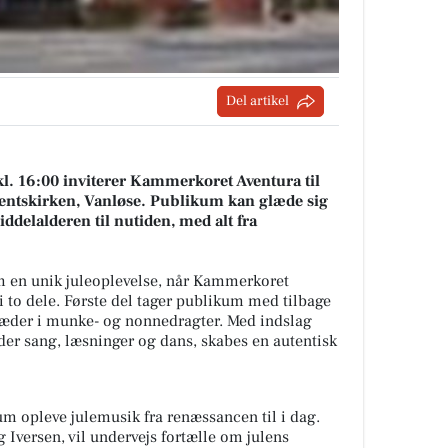
Del artikel
l. 16:00 inviterer Kammerkoret Aventura til
dventskirken, Vanløse. Publikum kan glæde sig
ddelalderen til nutiden, med alt fra
en unik juleoplevelse, når Kammerkoret
 to dele. Første del tager publikum med tilbage
træder i munke- og nonnedragter. Med indslag
er sang, læsninger og dans, skabes en autentisk
um opleve julemusik fra renæssancen til i dag.
 Iversen, vil undervejs fortælle om julens