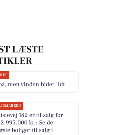
ST LÆSTE
TIKLER
JRET
på, men vinden bider lidt
LIGMARKED
istevej 182 er til salg for
2.995.000 kr.: Se de
igste boliger til salg i