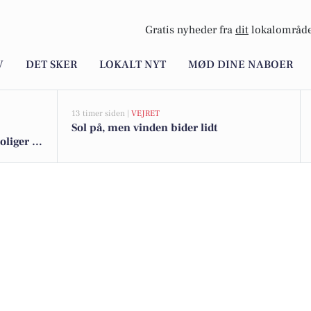
Gratis nyheder fra
dit
lokalområde
V
DET SKER
LOKALT NYT
MØD DINE NABOER
13 timer siden |
VEJRET
Sol på, men vinden bider lidt
iger til