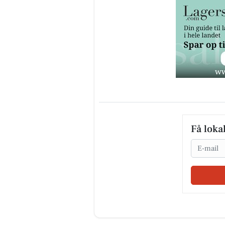
Få loka
Email