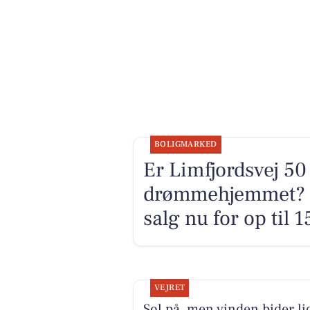
BOLIGMARKED
Er Limfjordsvej 50
drømmehjemmet? Se
salg nu for op til 
VEJRET
Sol på, men vinden bider li