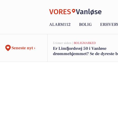
VORES
Vanløse
ALARM112
BOLIG
ERHVER
5 timer siden |
BOLIGMARKED
Seneste nyt ›
Er Limfjordsvej 50 i Vanløse
drømmehjemmet? Se de dyreste bol
salg nu for op til 15.595.000 kr