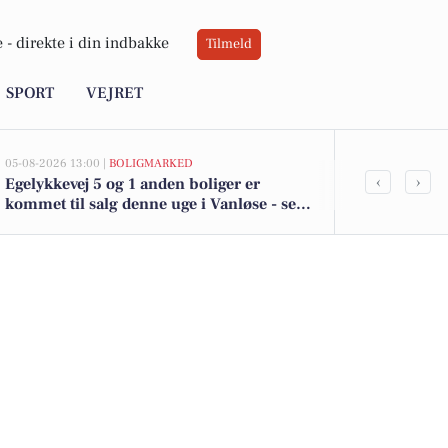
 -
direkte i din indbakke
Tilmeld
SPORT
VEJRET
05-08-2026 13:00 |
BOLIGMARKED
05-08-2026 13:00
‹
›
Egelykkevej 5 og 1 anden boliger er
Top 6 over dy
kommet til salg denne uge i Vanløse - se
Vanløse. Pri
boligerne her.