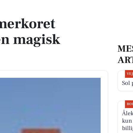
sk julekoncert
merkoret
en magisk
ME
AR
VE
Sol 
BO
Ålek
kun 
bill