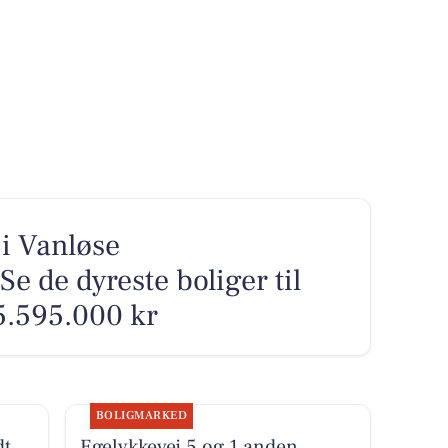
 i Vanløse
 de dyreste boliger til
15.595.000 kr
BOLIGMARKED
dt
Egelykkevej 5 og 1 anden