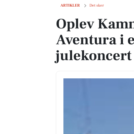
Oplev Kammerkoret Aventura i en magi
ARTIKLER
Det sker
Oplev Kam
Aventura i 
julekoncert