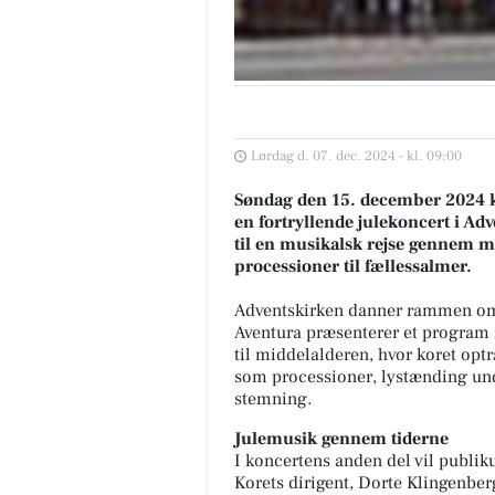
Lørdag d. 07. dec. 2024 - kl. 09:00
Søndag den 15. december 2024 k
en fortryllende julekoncert i A
til en musikalsk rejse gennem mi
processioner til fællessalmer.
Adventskirken danner rammen om 
Aventura præsenterer et program i
til middelalderen, hvor koret op
som processioner, lystænding und
stemning.
Julemusik gennem tiderne
I koncertens anden del vil publik
Korets dirigent, Dorte Klingenberg