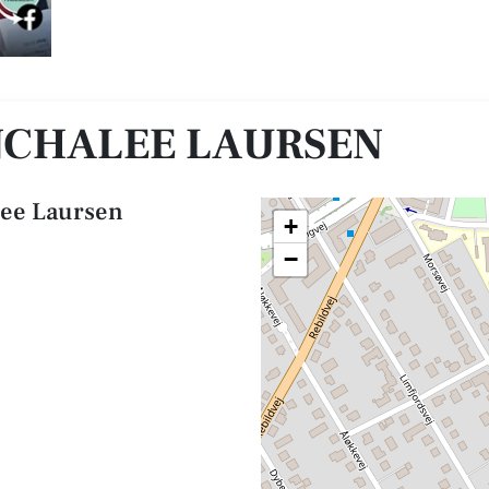
NCHALEE LAURSEN
lee Laursen
+
−