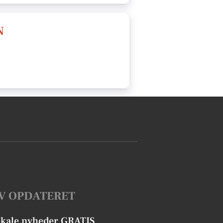
N
V OPDATERET
okale nyheder GRATIS