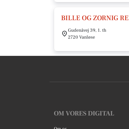
BILLE OG ZORNIG R
Gudenåvej 39, 1. th
2720 Vanløse
OM VORES DIGITAL
Om os