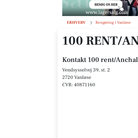
100 rent/Anchalee Laursen
ERHVERV
Rengøring i Vanløse
100 RENT/A
Kontakt 100 rent/Ancha
Vendsysselvej 39, st. 2
2720 Vanløse
CVR: 40871160