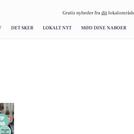
Gratis nyheder fra
dit
lokalområde
V
DET SKER
LOKALT NYT
MØD DINE NABOER