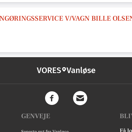
ENGØRINGSSERVICE V/VAGN BILLE OLSE
VORES
Vanløse
GENVEJE
BLI
Få l
Seneste nyt fra Vanløse