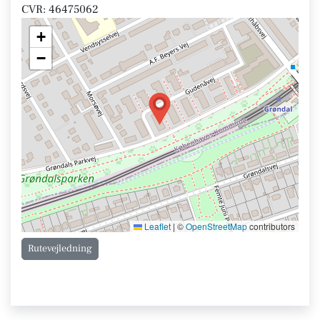
CVR: 46475062
+
−
Leaflet
|
©
OpenStreetMap
contributors
Rutevejledning