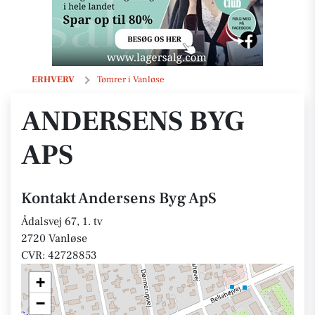
Andersens Byg ApS
ERHVERV
Tømrer i Vanløse
ANDERSENS BYG
APS
Kontakt Andersens Byg ApS
Ådalsvej 67, 1. tv
2720 Vanløse
CVR: 42728853
+
−