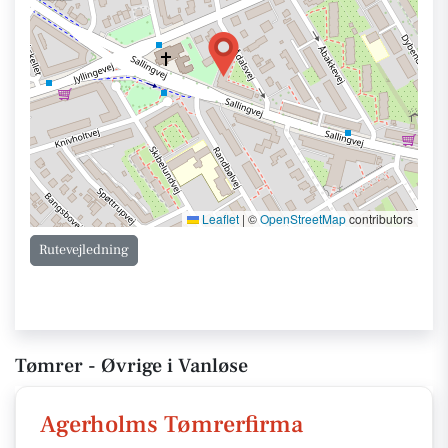
Leaflet
|
©
OpenStreetMap
contributors
Rutevejledning
Tømrer - Øvrige i Vanløse
Agerholms Tømrerfirma