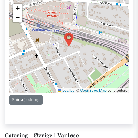
+
−
Leaflet
|
©
OpenStreetMap
contributors
Rutevejledning
Catering - Øvrige i Vanløse