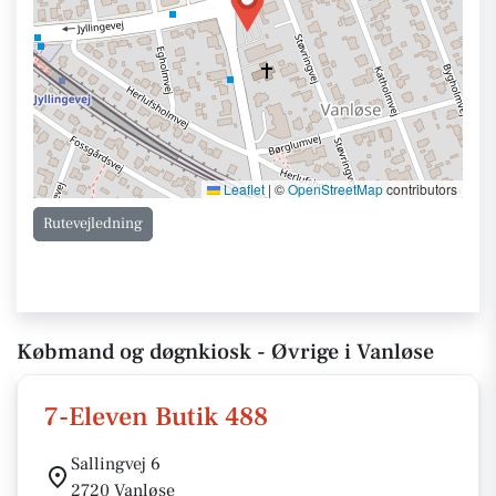
Leaflet
|
©
OpenStreetMap
contributors
Rutevejledning
Købmand og døgnkiosk - Øvrige i Vanløse
7-Eleven Butik 488
Sallingvej 6
2720 Vanløse