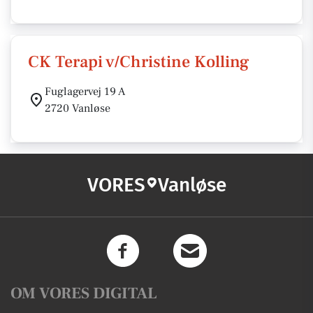
CK Terapi v/Christine Kolling
Fuglagervej 19 A
2720 Vanløse
VORES
Vanløse
OM VORES DIGITAL