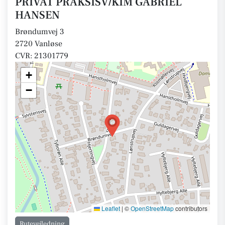
PRIVAT PRAKSISV/KIM GABRIEL
HANSEN
Brøndumvej 3
2720 Vanløse
CVR: 21301779
+
−
Leaflet
|
©
OpenStreetMap
contributors
Rutevejledning