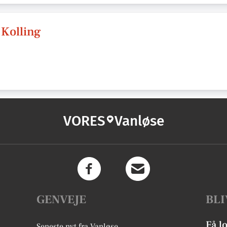
 Kolling
VORES
Vanløse
GENVEJE
BLI
Få l
Seneste nyt fra Vanløse