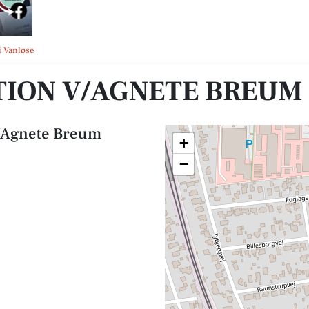
i Vanløse
ION V/AGNETE BREUM
v/Agnete Breum
+
−