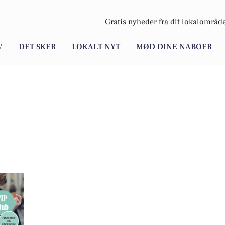
Gratis nyheder fra
dit
lokalområde
V
DET SKER
LOKALT NYT
MØD DINE NABOER