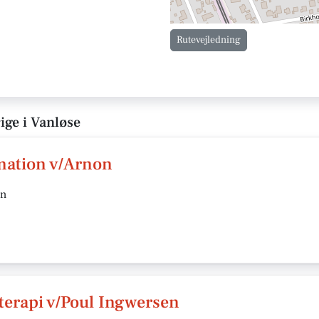
Rutevejledning
ige i Vanløse
mation v/Arnon
en
terapi v/Poul Ingwersen