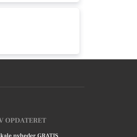
V OPDATERET
okale nyheder GRATIS