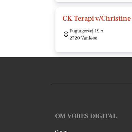
CK Terapi v/Christine
Fuglagervej 19 A
2720 Vanløse
OM VORES DIGITAL
Om os