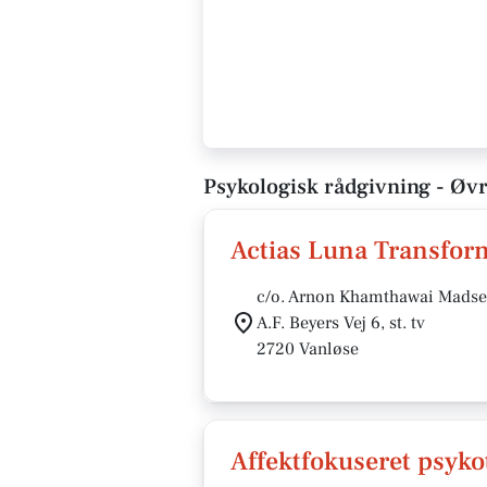
Psykologisk rådgivning - Øvr
Actias Luna Transfor
c/o. Arnon Khamthawai Mads
A.F. Beyers Vej 6, st. tv
2720 Vanløse
Affektfokuseret psyko