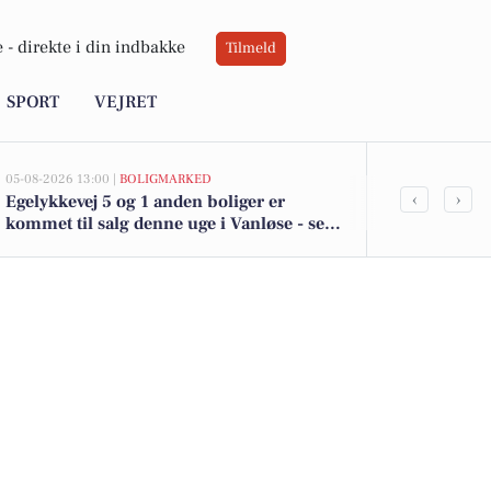
 -
direkte i din indbakke
Tilmeld
SPORT
VEJRET
05-08-2026 13:00 |
BOLIGMARKED
05-08-2026 13:00
‹
›
Egelykkevej 5 og 1 anden boliger er
Top 6 over dy
kommet til salg denne uge i Vanløse - se
Vanløse. Pri
boligerne her.