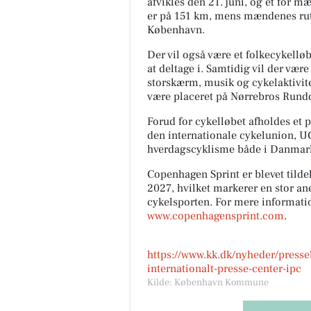
afvikles den 21. juni, og et for m
er på 151 km, mens mændenes rut
København.
Der vil også være et folkecykelløb
at deltage i. Samtidig vil der væ
storskærm, musik og cykelaktivit
være placeret på Nørrebros Rundd
Forud for cykelløbet afholdes et 
den internationale cykelunion, U
hverdagscyklisme både i Danmark
Copenhagen Sprint er blevet tilde
2027, hvilket markerer en stor a
cykelsporten. For mere informat
www.copenhagensprint.com
.
https://www.kk.dk/nyheder/presse
internationalt-presse-center-ipc
Kilde: København Kommune