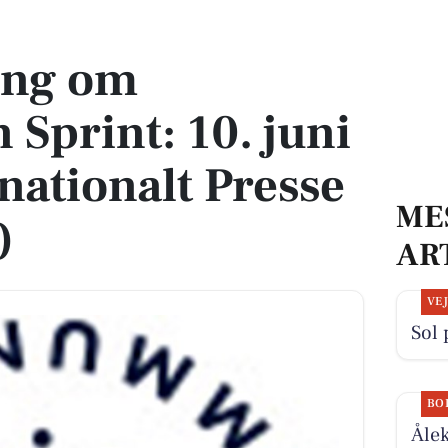
0. juni 2025 i Internationalt Presse Center (IPC)
ing om
Sprint: 10. juni
nationalt Presse
ME
)
AR
VE
Sol 
BO
Ålek