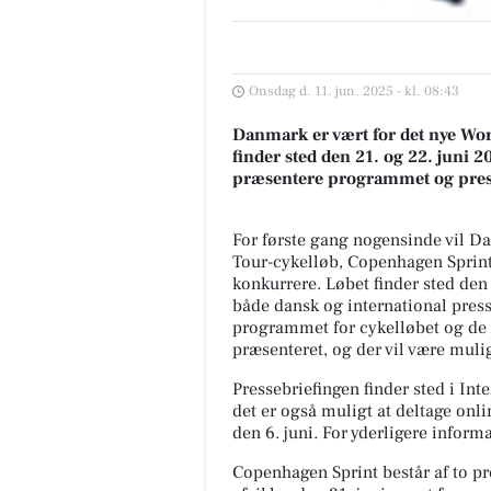
Onsdag d. 11. jun. 2025 - kl. 08:43
Danmark er vært for det nye Wor
finder sted den 21. og 22. juni 2
præsentere programmet og press
For første gang nogensinde vil Da
Tour-cykelløb, Copenhagen Sprint,
konkurrere. Løbet finder sted den 
både dansk og international presse 
programmet for cykelløbet og de t
præsenteret, og der vil være mulig
Pressebriefingen finder sted i In
det er også muligt at deltage onl
den 6. juni. For yderligere inform
Copenhagen Sprint består af to pro