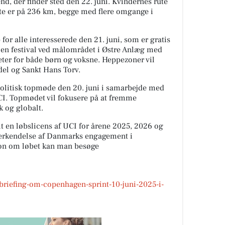
ænd, der finder sted den 22. juni. Kvindernes rute
e er på 236 km, begge med flere omgange i
 for alle interesserede den 21. juni, som er gratis
re en festival ved målområdet i Østre Anlæg med
eter for både børn og voksne. Heppezoner vil
el og Sankt Hans Torv.
politisk topmøde den 20. juni i samarbejde med
CI. Topmødet vil fokusere på at fremme
 og globalt.
lt en løbslicens af UCI for årene 2025, 2026 og
nerkendelse af Danmarks engagement i
ion om løbet kan man besøge
briefing-om-copenhagen-sprint-10-juni-2025-i-