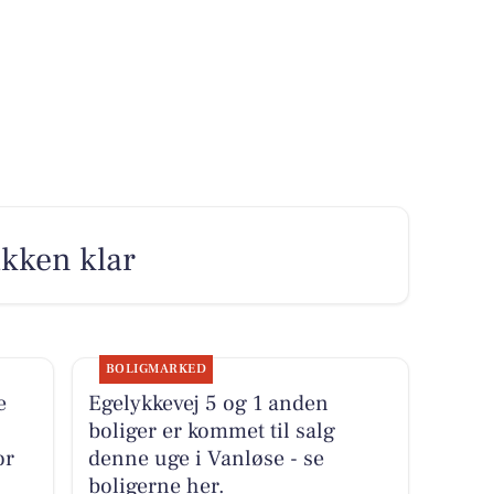
akken klar
BOLIGMARKED
e
Egelykkevej 5 og 1 anden
boliger er kommet til salg
or
denne uge i Vanløse - se
boligerne her.