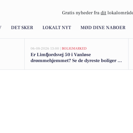
Gratis nyheder fra
dit
lokalområde
V
DET SKER
LOKALT NYT
MØD DINE NABOER
06-08-2026 13:00 |
BOLIGMARKED
Er Limfjordsvej 50 i Vanløse
drømmehjemmet? Se de dyreste boliger til
salg nu for op til 15.595.000 kr