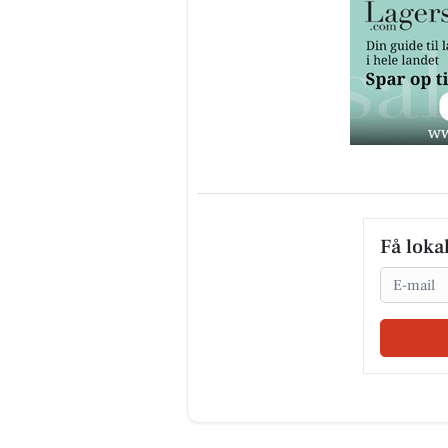
Få loka
Email