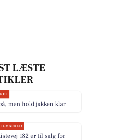
ST LÆSTE
TIKLER
JRET
på, men hold jakken klar
LIGMARKED
istevej 182 er til salg for