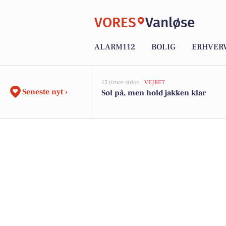
VORES
Vanløse
ALARM112
BOLIG
ERHVER
15 timer siden |
VEJRET
Seneste nyt ›
Sol på, men hold jakken klar