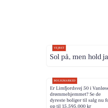
VEJRET
Sol på, men hold j
BOLIGMARKED
Er Limfjordsvej 50 i Vanløs
drømmehjemmet? Se de
dyreste boliger til salg nu f
op til 15.595.000 kr