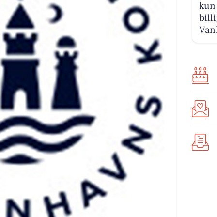
kun 
bill
Van