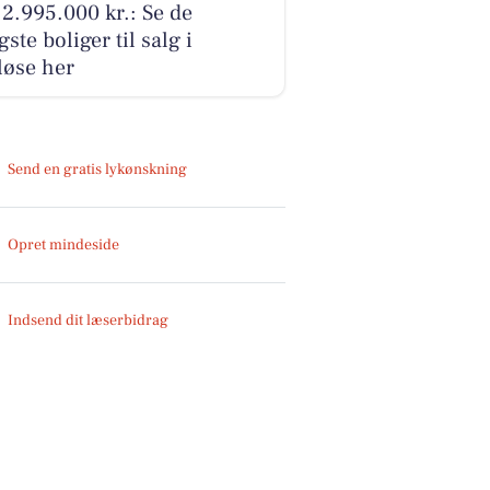
2.995.000 kr.: Se de
igste boliger til salg i
løse her
Send en gratis lykønskning
Opret mindeside
Indsend dit læserbidrag