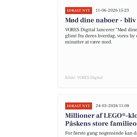
11-06-2026 15:23
LOKALT NYT
Mød dine naboer - bli
VORES Digital lancerer "Mød dine 
glimt fra deres hverdag, vores by 
minutter at være med.
Kilde: VORES Digital
24-03-2026 11:08
LOKALT NYT
Millioner af LEGO®-kl
Påskens store familie
For første gang nogensinde kan da