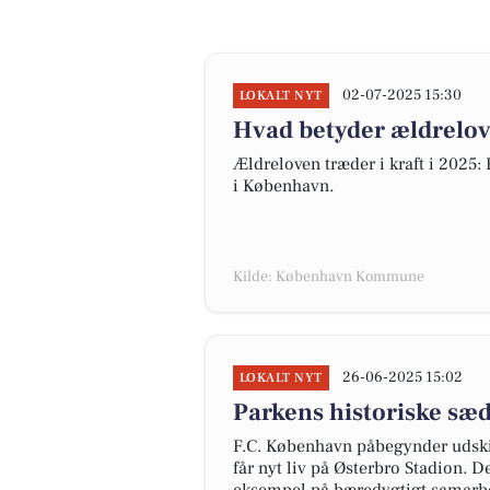
02-07-2025 15:30
LOKALT NYT
Hvad betyder ældrelo
Ældreloven træder i kraft i 2025
i København.
Kilde: København Kommune
26-06-2025 15:02
LOKALT NYT
Parkens historiske sæd
F.C. København påbegynder udski
får nyt liv på Østerbro Stadion. D