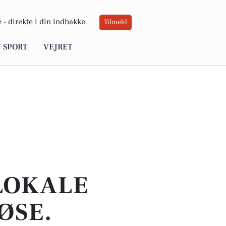
 -
direkte i din indbakke
Tilmeld
SPORT
VEJRET
 LOKALE
ØSE.