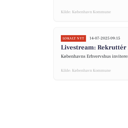
Kilde: København Kommune
14-07-2025 09:15
LOKALT NYT
Livestream: Rekrutté
Københavns Erhvervshus inviterer
Kilde: København Kommune