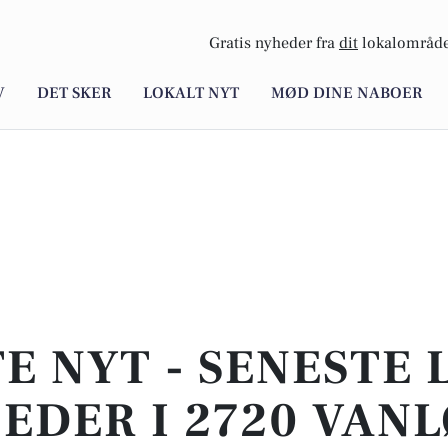
Gratis nyheder fra
dit
lokalområde
V
DET SKER
LOKALT NYT
MØD DINE NABOER
E NYT - SENESTE
EDER I 2720 VANL