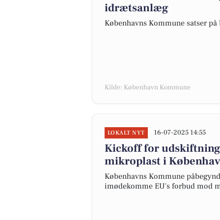
idrætsanlæg
Københavns Kommune satser på bi
Kilde: København Kommune
16-07-2025 14:55
LOKALT NYT
Kickoff for udskiftni
mikroplast i Københa
Københavns Kommune påbegynder 
imødekomme EU's forbud mod m