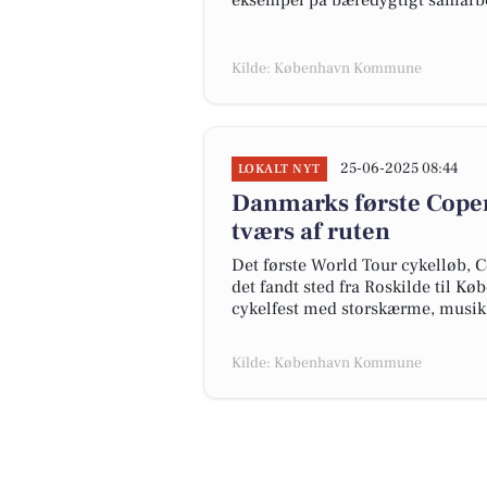
eksempel på bæredygtigt samar
Kilde: København Kommune
25-06-2025 08:44
LOKALT NYT
Danmarks første Copen
tværs af ruten
Det første World Tour cykelløb, Co
det fandt sted fra Roskilde til K
cykelfest med storskærme, musik 
Kilde: København Kommune