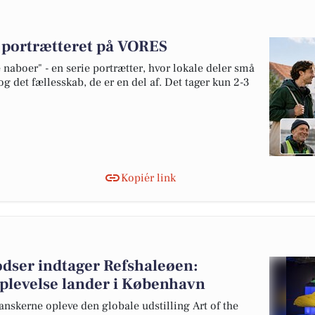
v portrætteret på VORES
naboer" - en serie portrætter, hvor lokale deler små
og det fællesskab, de er en del af. Det tager kun 2-3
Kopiér link
odser indtager Refshaleøen:
oplevelse lander i København
nskerne opleve den globale udstilling Art of the