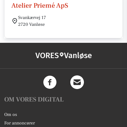
Atelier Priemé ApS
Svankærvej 17
2720 Vanløse
VORES
Vanløse
OM VORES DIGITAL
Om os
For annoncører