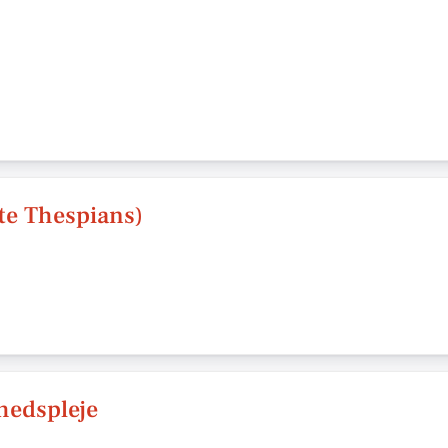
te Thespians)
hedspleje