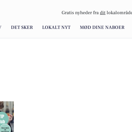
Gratis nyheder fra
dit
lokalområde
V
DET SKER
LOKALT NYT
MØD DINE NABOER