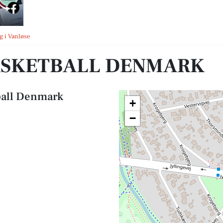
g i Vanløse
ASKETBALL DENMARK
ball Denmark
+
−