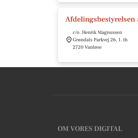
Afdelingsbestyrelsen 
c/o. Henrik Magnussen
Grøndals Parkvej 26, 1. th
2720 Vanløse
OM VORES DIGITAL