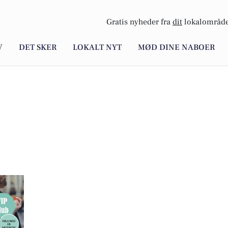
Gratis nyheder fra
dit
lokalområde
V
DET SKER
LOKALT NYT
MØD DINE NABOER