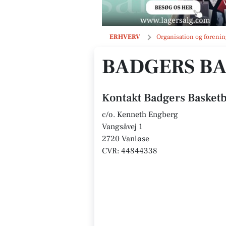
Badgers Basketball Denmark
ERHVERV
Organisation og forenin
BADGERS B
Kontakt Badgers Basket
c/o. Kenneth Engberg
Vangsåvej 1
2720 Vanløse
CVR: 44844338