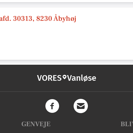
afd. 30313, 8230 Åbyhøj
VORES
Vanløse
GENVEJE
BLI