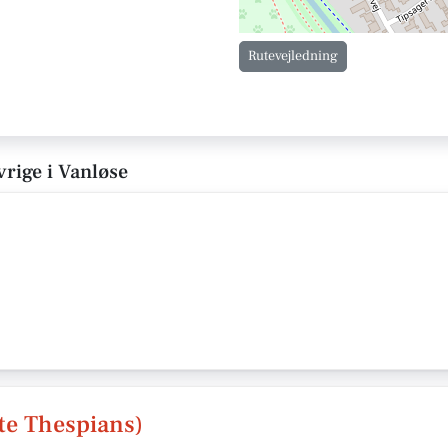
Rutevejledning
vrige i Vanløse
te Thespians)