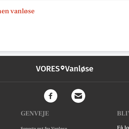
nen vanløse
VORES
Vanløse
GENVEJE
BLI
Få l
Seneste nyt fra Vanløse