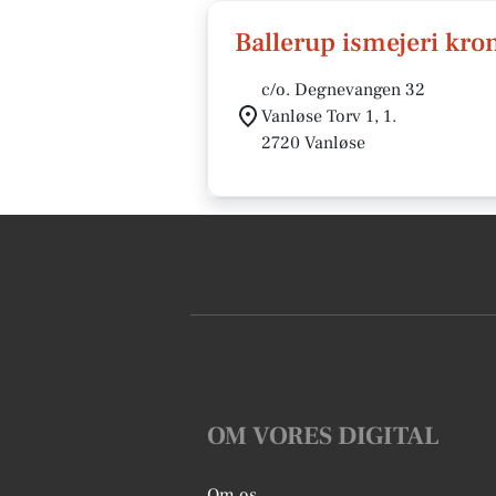
Ballerup ismejeri kro
c/o. Degnevangen 32
Vanløse Torv 1, 1.
2720 Vanløse
OM VORES DIGITAL
Om os