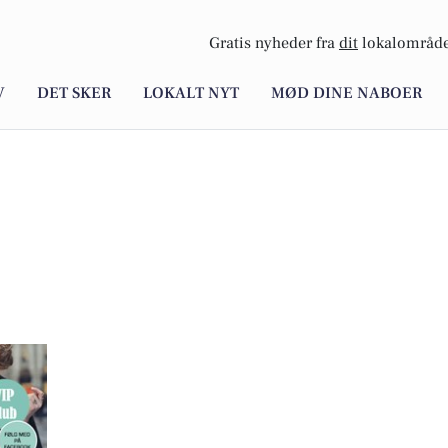
Gratis nyheder fra
dit
lokalområde
V
DET SKER
LOKALT NYT
MØD DINE NABOER