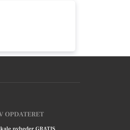
V OPDATERET
okale nyheder GRATIS