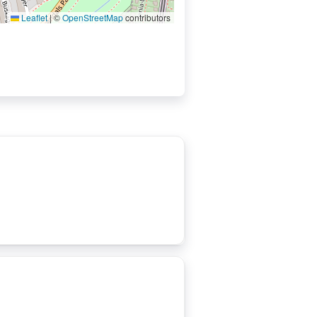
Leaflet
|
©
OpenStreetMap
contributors