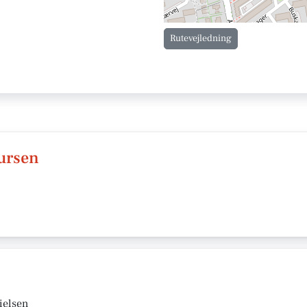
Rutevejledning
ursen
ielsen