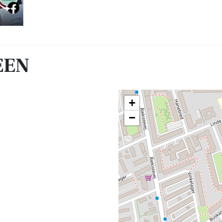
EEN
+
−