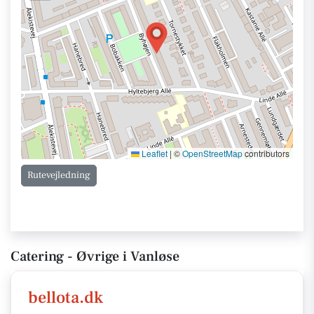
Leaflet
|
©
OpenStreetMap
contributors
Rutevejledning
Catering - Øvrige i Vanløse
bellota.dk