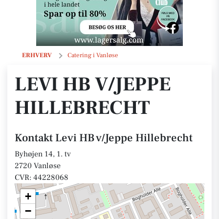
Levi HB v/Jeppe Hillebrecht
ERHVERV
Catering i Vanløse
LEVI HB V/JEPPE
HILLEBRECHT
Kontakt Levi HB v/Jeppe Hillebrecht
Byhøjen 14, 1. tv
2720 Vanløse
CVR: 44228068
+
−