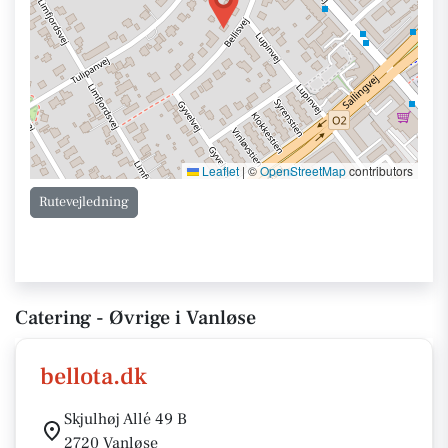
Leaflet
|
©
OpenStreetMap
contributors
Rutevejledning
Catering - Øvrige i Vanløse
bellota.dk
Skjulhøj Allé 49 B
2720 Vanløse