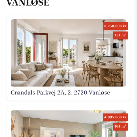
VANLØSE
8.250.000 kr
2
121 m
Grøndals Parkvej 2A, 2, 2720 Vanløse
4.995.000 kr
2
104 m