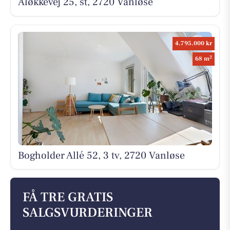
Åløkkevej 25, st, 2720 Vanløse
4.795.000 kr
2
68 m
Bogholder Allé 52, 3 tv, 2720 Vanløse
FÅ TRE GRATIS
SALGSVURDERINGER