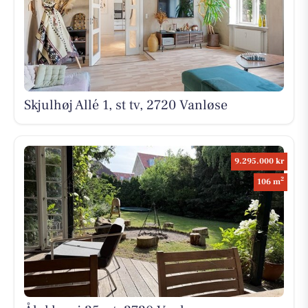
Skjulhøj Allé 1, st tv, 2720 Vanløse
9.295.000 kr
2
106 m