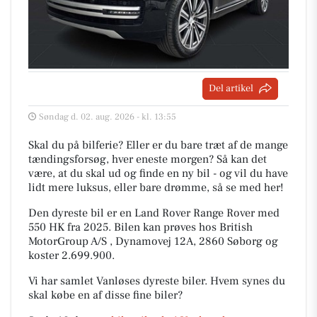
Del artikel
Søndag d. 02. aug. 2026 - kl. 13:55
Skal du på bilferie? Eller er du bare træt af de mange
tændingsforsøg, hver eneste morgen? Så kan det
være, at du skal ud og finde en ny bil - og vil du have
lidt mere luksus, eller bare drømme, så se med her!
Den dyreste bil er en Land Rover Range Rover med
550 HK fra 2025. Bilen kan prøves hos British
MotorGroup A/S , Dynamovej 12A, 2860 Søborg og
koster 2.699.900.
Vi har samlet Vanløses dyreste biler. Hvem synes du
skal købe en af disse fine biler?