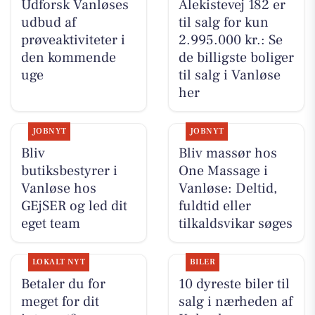
Udforsk Vanløses
Ålekistevej 182 er
udbud af
til salg for kun
prøveaktiviteter i
2.995.000 kr.: Se
den kommende
de billigste boliger
uge
til salg i Vanløse
her
JOBNYT
JOBNYT
Bliv
Bliv massør hos
butiksbestyrer i
One Massage i
Vanløse hos
Vanløse: Deltid,
GEjSER og led dit
fuldtid eller
eget team
tilkaldsvikar søges
LOKALT NYT
BILER
Betaler du for
10 dyreste biler til
meget for dit
salg i nærheden af