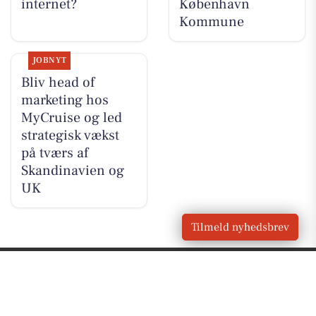
internet?
København
Kommune
JOBNYT
Bliv head of
marketing hos
MyCruise og led
strategisk vækst
på tværs af
Skandinavien og
UK
Tilmeld nyhedsbrev
VORES
Vanløse