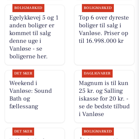
BOLIGMARKED
BOLIGMARKED
Egelykkevej 5 og 1
Top 6 over dyreste
anden boliger er
boliger til salg i
kommet til salg
Vanløse. Priser op
denne uge i
til 16.998.000 kr
Vanløse - se
boligerne her.
DET SKER
DAGLIGVARER
Weekend i
Magnum is til kun
Vanløse: Sound
25 kr. og Salling
Bath og
iskasse for 20 kr. -
fællessang
se de bedste tilbud
i Vanløse
DET SKER
BOLIGMARKED