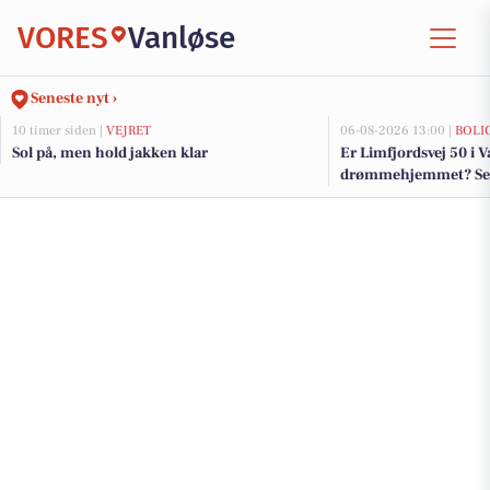
VORES
Vanløse
Seneste nyt ›
10 timer siden |
VEJRET
06-08-2026 13:00 |
BOLI
Sol på, men hold jakken klar
Er Limfjordsvej 50 i 
drømmehjemmet? Se de
salg nu for op til 15.