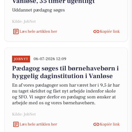
Vanløse, 35 timer ugentligt
Uddannet pædagog søges
Kilde: JobNet
Læs hele artiklen her
Kopiér link
06-07-2026 12:09
JOBNYT
Pædagog søges til børnehavebørn i
hyggelig daginstitution i Vanløse
En af vores pædagoger som har været her i 9,5 år har
nu taget skridtet og fået nyt arbejde indenfor skole
og SFO. Vi søger derfor en pædagog som ønsker at
arbejde med os og vores børnehavebørn.
Kilde: JobNet
Læs hele artiklen her
Kopiér link