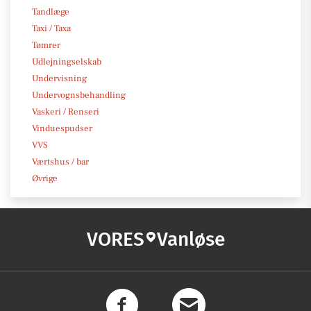
Tandlæge
Taxi / Taxa
Tømrer
Udlejningselskab
Undervisning
Undervognsbehandling
Vaskeri / Renseri
Vinduespudser
VVS
Værtshus / bar
Øvrige
VORES
Vanløse