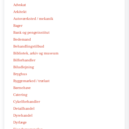
Advokat
Arkitekt
Autoværksted / mekanik
Bager
Bank og pengeinstitut
Bedemand
Behandlingstilbud
Bibliotek, arkiv og museum
Bilforhandler
Biludlejning
Bryghus
Byggemarked / trælast
Børnehave
Catering
Cykelforhandler
Detailhandel
Dyrehandel
Dyrlæge