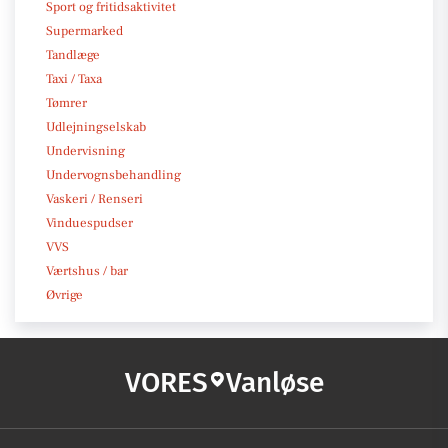
Sport og fritidsaktivitet
Supermarked
Tandlæge
Taxi / Taxa
Tømrer
Udlejningselskab
Undervisning
Undervognsbehandling
Vaskeri / Renseri
Vinduespudser
VVS
Værtshus / bar
Øvrige
VORES
Vanløse