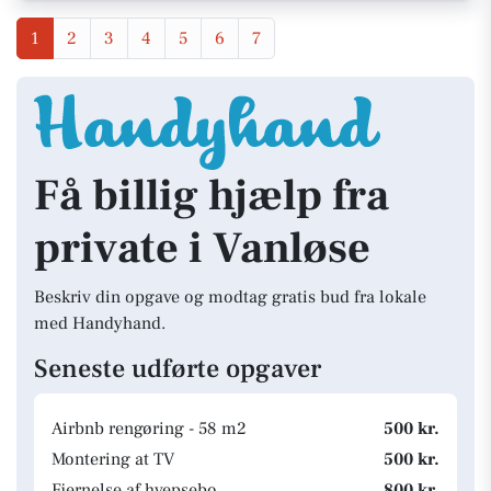
1
2
3
4
5
6
7
Få billig hjælp fra
private i Vanløse
Beskriv din opgave og modtag gratis bud fra lokale
med Handyhand.
Seneste udførte opgaver
Airbnb rengøring - 58 m2
500 kr.
Montering at TV
500 kr.
Fjernelse af hvepsebo
800 kr.