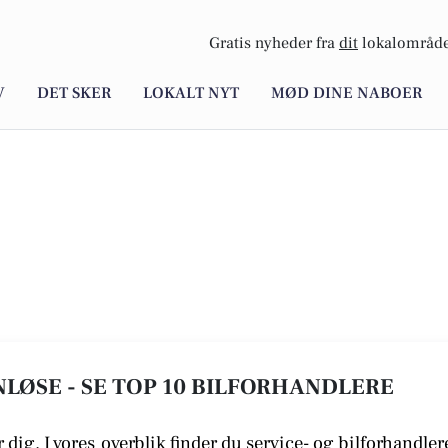
Gratis nyheder fra
dit
lokalområde
V
DET SKER
LOKALT NYT
MØD DINE NABOER
LØSE - SE TOP 10 BILFORHANDLERE
 dig. I vores
overblik finder du service- og bilforhandler