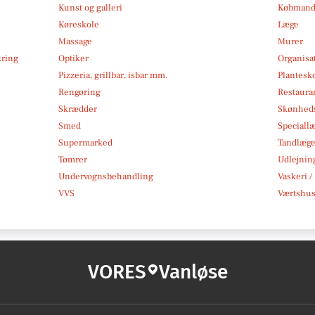
Kunst og galleri
Købmand
Køreskole
Læge
Massage
Murer
kring
Optiker
Organisa
Pizzeria, grillbar, isbar mm.
Plantesk
Rengøring
Restauran
Skrædder
Skønheds
Smed
Speciall
Supermarked
Tandlæg
Tømrer
Udlejnin
Undervognsbehandling
Vaskeri /
VVS
Værtshus
VORES
Vanløse