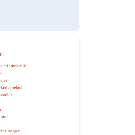
ng
.
sted / mekanik
nd
ndler
ked / trælast
handler
r
enter
 / Urmager