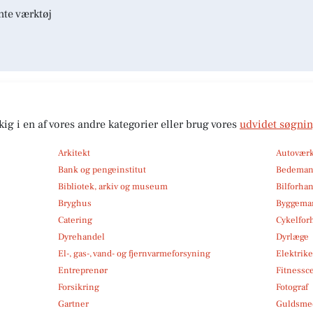
nte værktøj
kig i en af vores andre kategorier eller brug vores
udvidet søgni
Arkitekt
Autoværk
Bank og pengeinstitut
Bedema
Bibliotek, arkiv og museum
Bilforha
Bryghus
Byggemar
Catering
Cykelfor
Dyrehandel
Dyrlæge
El-, gas-, vand- og fjernvarmeforsyning
Elektrike
Entreprenør
Fitnessc
Forsikring
Fotograf
Gartner
Guldsmed