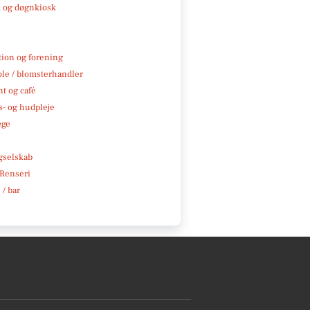
 og døgnkiosk
tion og forening
ole / blomsterhandler
t og café
- og hudpleje
æge
e
gselskab
 Renseri
 / bar