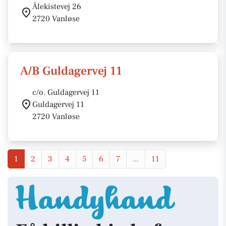
Ålekistevej 26
2720 Vanløse
A/B Guldagervej 11
c/o. Guldagervej 11
Guldagervej 11
2720 Vanløse
1
2
3
4
5
6
7
...
11