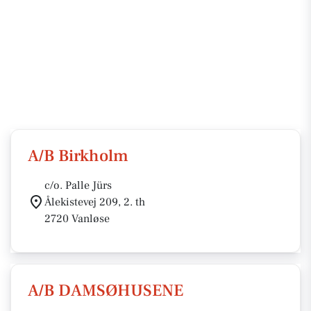
A/B Birkholm
c/o. Palle Jürs
Ålekistevej 209, 2. th
2720 Vanløse
A/B DAMSØHUSENE