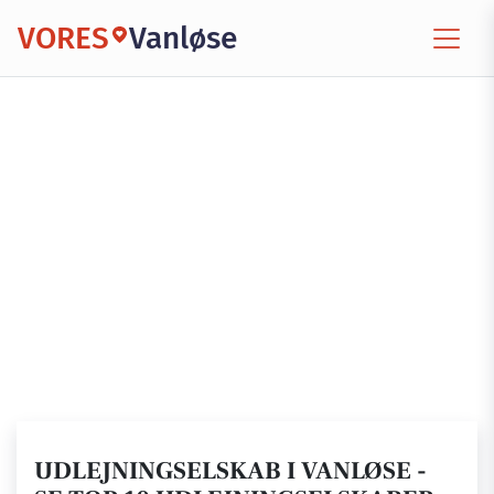
VORES
Vanløse
UDLEJNINGSELSKAB I VANLØSE -