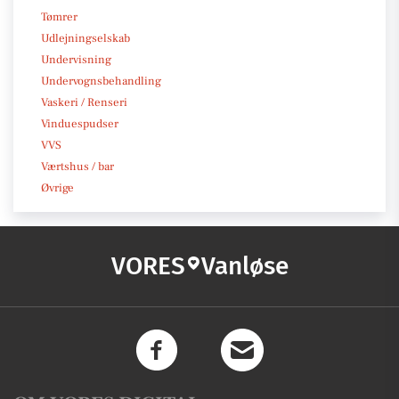
Tømrer
Udlejningselskab
Undervisning
Undervognsbehandling
Vaskeri / Renseri
Vinduespudser
VVS
Værtshus / bar
Øvrige
VORES
Vanløse