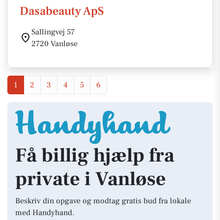
Dasabeauty ApS
Sallingvej 57
2720 Vanløse
1
2
3
4
5
6
Få billig hjælp fra
private i Vanløse
Beskriv din opgave og modtag gratis bud fra lokale
med Handyhand.