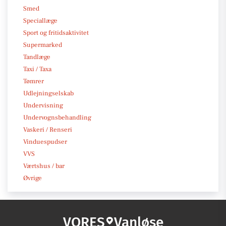
Smed
Speciallæge
Sport og fritidsaktivitet
Supermarked
Tandlæge
Taxi / Taxa
Tømrer
Udlejningselskab
Undervisning
Undervognsbehandling
Vaskeri / Renseri
Vinduespudser
VVS
Værtshus / bar
Øvrige
VORES
Vanløse