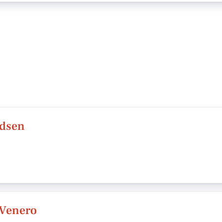
idsen
 Venero