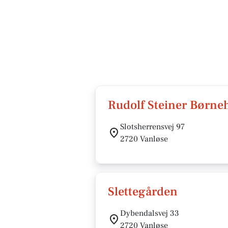
Rudolf Steiner Bør
Slotsherrensvej 97
2720 Vanløse
Slettegården
Dybendalsvej 33
2720 Vanløse