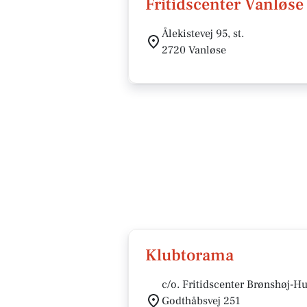
Fritidscenter Vanløse
Ålekistevej 95, st.
2720 Vanløse
Klubtorama
c/o. Fritidscenter Brønshøj-
Godthåbsvej 251