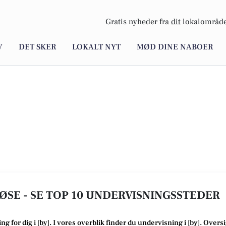
Gratis nyheder fra
dit
lokalområde
V
DET SKER
LOKALT NYT
MØD DINE NABOER
ØSE - SE TOP 10 UNDERVISNINGSSTEDER
ing
for dig i [
by
]. I vores overblik finder du undervisning i [
by
].
Oversi