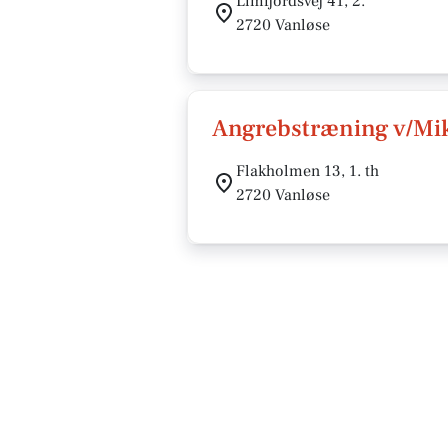
Limfjordsvej 41, 2.
2720 Vanløse
Angrebstræning v/Mik
Flakholmen 13, 1. th
2720 Vanløse