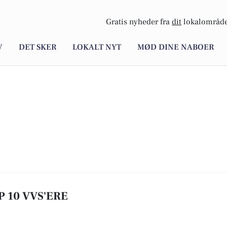
Gratis nyheder fra
dit
lokalområde
V
DET SKER
LOKALT NYT
MØD DINE NABOER
P 10 VVS'ERE