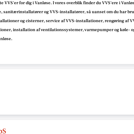
te VVS'er for dig i Vanløse. I vores overblik finder du VVS'ere i Vanl
 sanitærinstallatører og VVS-installatører, så uanset om du har brug
allationer og cisterner, service af VVS-installationer, rengøring af 
tioner, installation af ventilationssystemer, varmepumper og køle- o
anløse.
pS