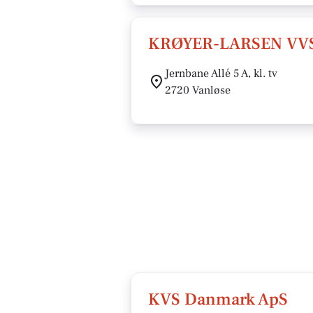
KRØYER-LARSEN VVS
Jernbane Allé 5 A, kl. tv
2720 Vanløse
KVS Danmark ApS