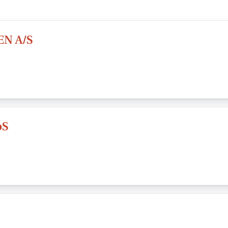
N A/S
pS