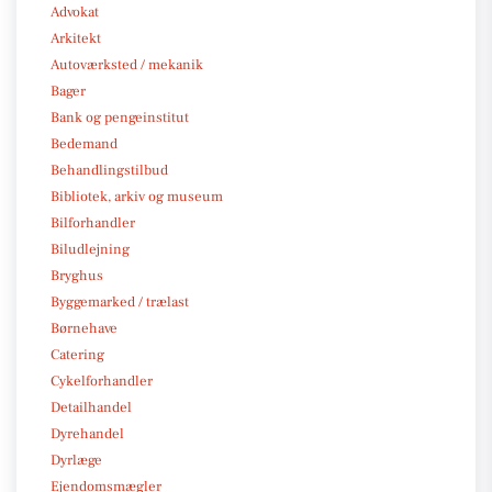
Advokat
Arkitekt
Autoværksted / mekanik
Bager
Bank og pengeinstitut
Bedemand
Behandlingstilbud
Bibliotek, arkiv og museum
Bilforhandler
Biludlejning
Bryghus
Byggemarked / trælast
Børnehave
Catering
Cykelforhandler
Detailhandel
Dyrehandel
Dyrlæge
Ejendomsmægler