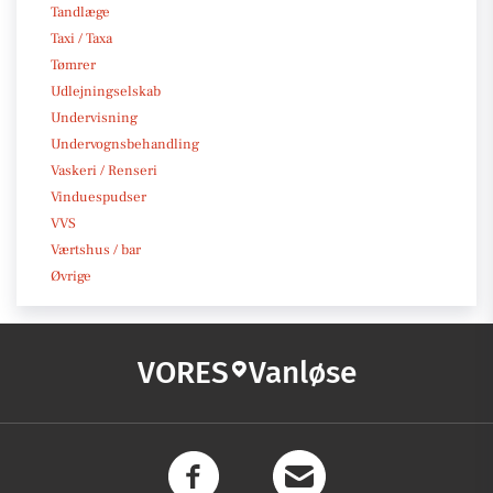
Tandlæge
Taxi / Taxa
Tømrer
Udlejningselskab
Undervisning
Undervognsbehandling
Vaskeri / Renseri
Vinduespudser
VVS
Værtshus / bar
Øvrige
VORES
Vanløse