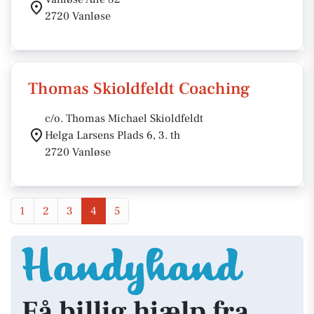
2720 Vanløse
Thomas Skioldfeldt Coaching
c/o. Thomas Michael Skioldfeldt
Helga Larsens Plads 6, 3. th
2720 Vanløse
1
2
3
4
5
Få billig hjælp fra