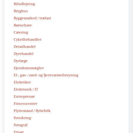
Biludlejning
Bryghus
Byggemarked / trælast
Børnehave
Catering
Cykelforhandler
Detailhandel
Dyrehandel
Dyrlæge
Ejendomsmægler
El-, gas-, vand- og fjernvarmeforsyning
Elektriker
Elektronik / IT
Entreprenør
Fitnesscenter
Flyttemand / flyttefolk
Forsikring
Fotograf
Frisør